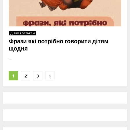
Дітям і батькам
Фрази які потрібно говорити дітям
щодня
...
Пагінація
1
2
3
записів