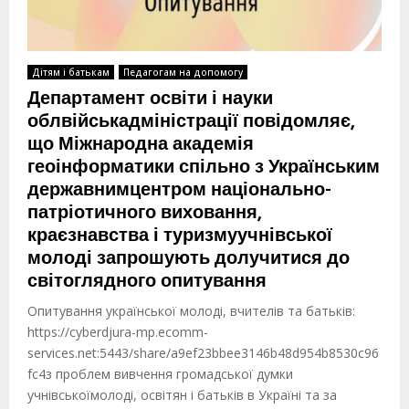
Дітям і батькам
Педагогам на допомогу
Департамент освіти і науки
облвійськадміністрації повідомляє,
що Міжнародна академія
геоінформатики спільно з Українським
державнимцентром національно-
патріотичного виховання,
краєзнавства і туризмуучнівської
молоді запрошують долучитися до
світоглядного опитування
Опитування української молоді, вчителів та батьків:
https://cyberdjura-mp.ecomm-
services.net:5443/share/a9ef23bbee3146b48d954b8530c96
fc4з проблем вивчення громадської думки
учнівськоїмолоді, освітян і батьків в Україні та за