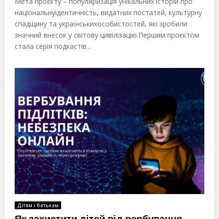
Мета проєкту – популяризація унікальних історій про
національнуідентичність, видатних постатей, культурну
спадщину та українськихособистостей, які зробили
значний внесок у світову цивілізацію.Першим проєктом
стала серія подкастів...
Дітям і батькам