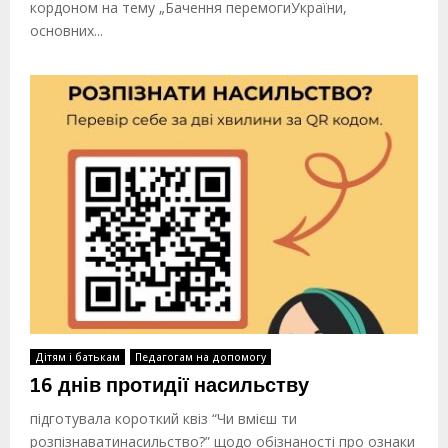
кордоном на тему „Бачення перемогиУкраїни,
основних...
Дітям і батькам
Педагогам на допомогу
16 днів протидії насильству
підготувала короткий квіз “Чи вмієш ти
розпізнаватинасильство?” щодо обізнаності про ознаки