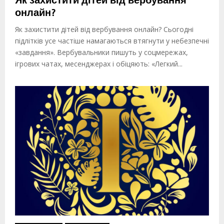
Як захистити дітей від вербування
онлайн?
Як захистити дітей від вербування онлайн? Сьогодні
підлітків усе частіше намагаються втягнути у небезпечні
«завдання». Вербувальники пишуть у соцмережах,
ігрових чатах, месенджерах і обіцяють: «Легкий...