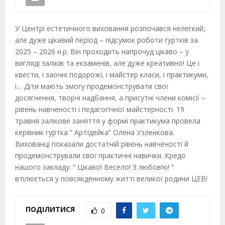
У Центрі естетичного виховання розпочався нелегкий,
але дуже цікавий період – підсумок роботи гуртків за
2025 – 2026 н.р. Він проходить напрочуд цікаво – у
вигляді заліків та екзаменів, але дуже креативно! Це і
квести, і заочні подорожі, і майстер класи, і практикуми,
і… Діти мають змогу продемонструвати свої
досягнення, творчі надбання, а присутні члени комісії –
рівень навченості і педагогічної майстерності. 19
травня залікове заняття у формі практикума провела
керівник гуртка ” АртІдейка” Олена Узленкова.
Вихованці показали достатній рівень навченості й
продемонстрували свої практичні навички. Кредо
нашого закладу: ” Цікаво! Весело! З любов’ю! ”
втілюється у повсякденному житті великої родини ЦЕВ!
ПОДІЛИТИСЯ
0