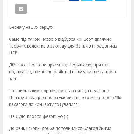
Весна у наших серцях
Саме під такою назвою відбувся концерт дитячих
творчих колективів закладу для батьків і працівників
ЦЕВ.
Дійство, сповнене приємних творчих сюрпризів і
подарунків, принесло радість і втіху усім присутнім в
залі.
Та найбільшим сюрпризом став виступ педагогів
Центру з театральною гумористичною мініатюрою “Як
педагоги до концерту готувалися”.
Це було просто феєрично!)))
До речі, і скрині добра поповнилися благодійними